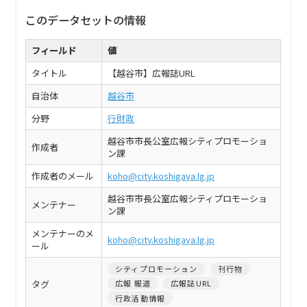
このデータセットの情報
フィールド
値
タイトル
【越谷市】広報誌URL
自治体
越谷市
分野
行財政
越谷市市長公室広報シティプロモーショ
作成者
ン課
作成者のメール
koho@city.koshigaya.lg.jp
越谷市市長公室広報シティプロモーショ
メンテナー
ン課
メンテナーのメ
koho@city.koshigaya.lg.jp
ール
シティプロモーション
刊行物
タグ
広報 報道
広報誌URL
行政活動情報