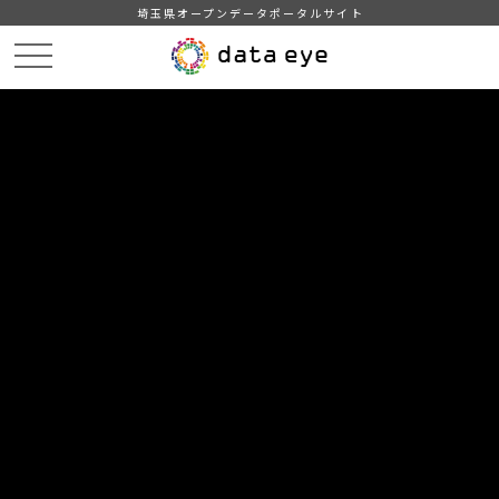
埼玉県オープンデータポータルサイト
HOME
データカタログ
【越谷市】広報誌URL
DATA
CATA
データカタログ
データセット名
【越谷市】広報誌URL
越谷市が発行する広報紙「広報こしがや」のURL
自治体
越谷市
分野
行財政