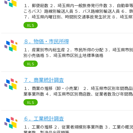
１．郵便局数 ２．埼玉県内一般旅券発行件数 ３．自動車
ころバス）路線別輸送人員 ５．バス路線別輸送人員 ６．
７．埼玉県内曜日別、時間別交通事故発生状況 ８．埼玉
XLS
８．物価・市民所得
１．産業別市内総生産 ２．市民所得の分配 ３．埼玉県市
別小売価格 ５．埼玉県市区別土地標準価格
XLS
７．商業統計調査
１．商業の推移（卸・小売業） ２．埼玉県市区別年間商品
業事業所数 ４．埼玉県市区別商店数、従業者数及び年間商
XLS
６．工業統計調査
１．工業の推移 ２．従業者規模別事業所数 ３．工業の概
業者数、製造品出荷額等