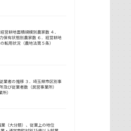
．経営耕地面積規模別農家数 ４．
力保有状態別農家数 ６．経営耕地
地の転用状況（農地法第５条）
従業者の推移 ３．埼玉県市区別事
業所及び従業者数（民営事業所）
業所）
．職業（大分類）、従業上の地位
従業・通学市町村別15歳以上就業