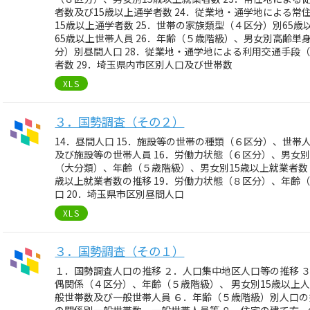
者数及び15歳以上通学者数 24．従業地・通学地による常
15歳以上通学者数 25．世帯の家族類型（４区分）別65
65歳以上世帯人員 26．年齢（５歳階級）、男女別高齢単身
分）別昼間人口 28．従業地・通学地による利用交通手段
者数 29．埼玉県内市区別人口及び世帯数
XLS
３．国勢調査（その２）
14．昼間人口 15．施設等の世帯の種類（６区分）、世
及び施設等の世帯人員 16．労働力状態（６区分）、男女別1
（大分類）、年齢（５歳階級）、男女別15歳以上就業者数 
歳以上就業者数の推移 19．労働力状態（８区分）、年齢
口 20．埼玉県市区別昼間人口
XLS
３．国勢調査（その１）
１．国勢調査人口の推移 ２．人口集中地区人口等の推移 
偶関係（４区分）、年齢（５歳階級）、 男女別15歳以上
般世帯数及び一般世帯人員 ６．年齢（５歳階級）別人口の
の関係別一般世帯数、一般世帯人員等 ８．住宅の建て方