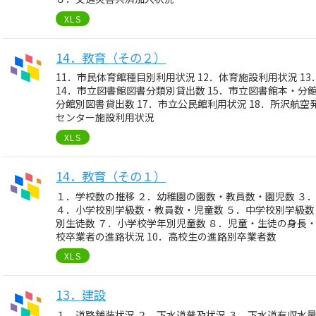
XLS
14．教育（その２）
11．市民体育館種目別利用状況 12．体育施設利用状況 1
14．市立図書館図書分類別貸出数 15．市立図書館本・分
分館別図書貸出数 17．市立公民館利用状況 18．所沢航空
センター施設利用状況
XLS
14．教育（その１）
１．学校数の推移 ２．幼稚園の園数・教員数・園児数 ３
４．小学校別学級数・教員数・児童数 ５．中学校別学級数
別生徒数 ７．小学校学年別児童数 ８．児童・生徒の身長
校卒業者の進路状況 10．高校生の進路別卒業者数
XLS
13．建設
１．道路舗装状況 ２．下水道普及状況 ３．下水道有収水量