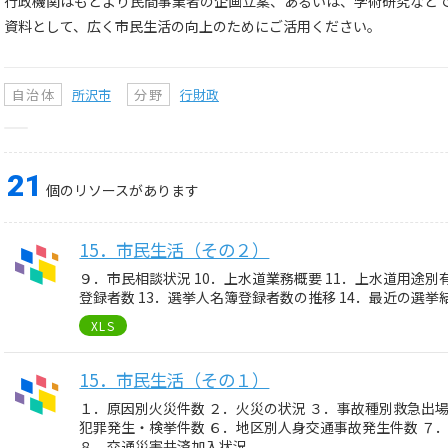
行政機関はもとより民間事業者の企画立案、あるいは、学術研究など
資料として、広く市民生活の向上のためにご活用ください。
自治体
所沢市
分野
行財政
21
個のリソースがあります
15．市民生活（その２）
９．市民相談状況 10．上水道業務概要 11．上水道用途別
登録者数 13．選挙人名簿登録者数の推移 14．最近の選挙結
XLS
15．市民生活（その１）
１．原因別火災件数 ２．火災の状況 ３．事故種別救急出場
犯罪発生・検挙件数 ６．地区別人身交通事故発生件数 ７
８．交通災害共済加入状況