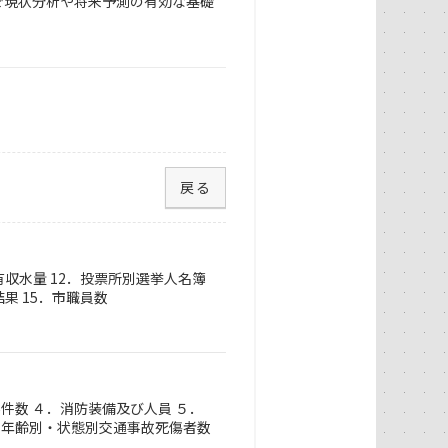
で現状分析や将来予測の有効な基礎
戻る
有収水量 12．投票所別選挙人名簿
果 15．市職員数
件数 ４．消防装備及び人員 ５．
．年齢別・状態別交通事故死傷者数