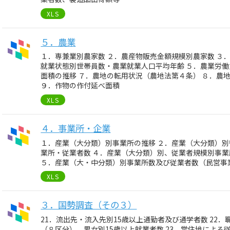
XLS
５．農業
１．専兼業別農家数 ２．農産物販売金額規模別農家数 ３
就業状態別世帯員数・農業就業人口平均年齢 ５．農業労働
面積の推移 ７．農地の転用状況（農地法第４条） ８．農
９．作物の作付延べ面積
XLS
４．事業所・企業
１．産業（大分類）別事業所の推移 ２．産業（大分類）別
業所・従業者数 ４．産業（大分類）別、従業者規模別事
５．産業（大・中分類）別事業所数及び従業者数（民営事
XLS
３．国勢調査（その３）
21．流出先・流入先別15歳以上通勤者及び通学者数 22
（８区分）、男女別15歳以上就業者数 23．常住地による