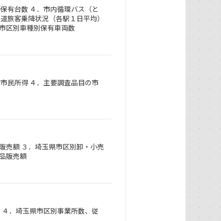
等保有台数 ４．市内循環バス（と
鉄道旅客乗降状況（各駅１日平均）
県市区別車種別保有車両数
別市民所得 ４．主要調査品目の市
販売額 ３．埼玉県市区別卸・小売
品販売額
況 ４．埼玉県市区別事業所数、従