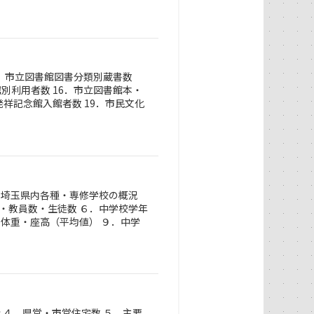
3．市立図書館図書分類別蔵書数
館別利用者数 16．市立図書館本・
発祥記念館入館者数 19．市民文化
．埼玉県内各種・専修学校の概況
・教員数・生徒数 ６．中学校学年
・体重・座高（平均値） ９．中学
 ４．県営・市営住宅数 ５．主要