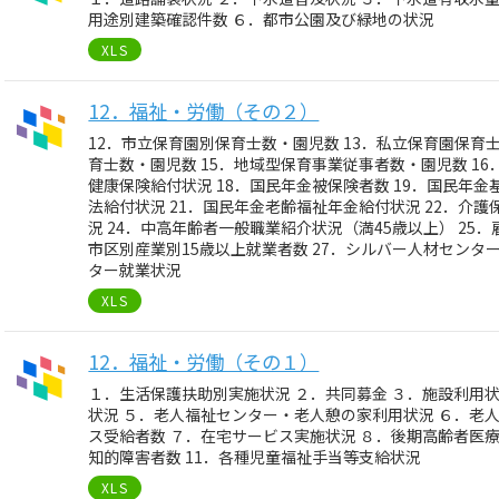
用途別建築確認件数 ６．都市公園及び緑地の状況
XLS
12．福祉・労働（その２）
12．市立保育園別保育士数・園児数 13．私立保育園保育
育士数・園児数 15．地域型保育事業従事者数・園児数 16
健康保険給付状況 18．国民年金被保険者数 19．国民年金
法給付状況 21．国民年金老齢福祉年金給付状況 22．介護
況 24．中高年齢者一般職業紹介状況（満45歳以上） 25．
市区別産業別15歳以上就業者数 27．シルバー人材センタ
ター就業状況
XLS
12．福祉・労働（その１）
１．生活保護扶助別実施状況 ２．共同募金 ３．施設利用
状況 ５．老人福祉センター・老人憩の家利用状況 ６．老
ス受給者数 ７．在宅サービス実施状況 ８．後期高齢者医療
知的障害者数 11．各種児童福祉手当等支給状況
XLS