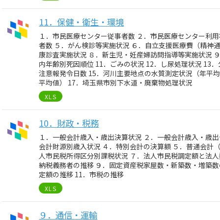
11．保健・衛生・環境
１．市民医療センター従事者数 ２．市民医療センター利用
者数 ５．がん検診等実施状況 ６．自立支援医療費（精神
康診査実施状況 ８．新生児・妊産婦訪問指導等実施状況 ９
内年齢別死因順位 11．ごみの状況 12．し尿処理状況 13
注意報発令日数 15．河川主要地点の水質測定状況（年平均
平均値） 17．埼玉県市別下水道・廃棄物処理状況
XLS
10．財政・税務
１．一般会計歳入・歳出決算状況 ２．一般会計歳入・歳出
会計財源別歳入状況 ４．特別会計の決算額 ５．普通会計
人市民税所得区分別課税状況 ７．法人市民税調定額と法人
納税義務者の推移 ９．固定資産税家屋数・新築数・増築数
定額の推移 11．市税の推移
XLS
９．通信・運輸