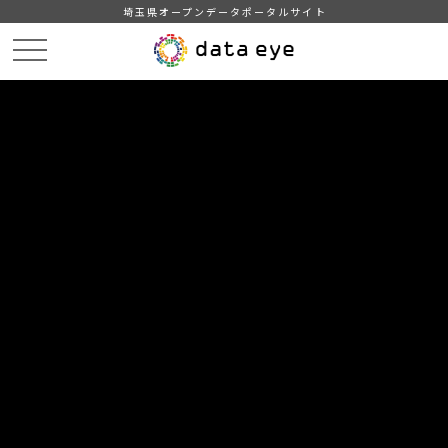
埼玉県オープンデータポータルサイト
HOME
データカタログ
【所沢市】統計書（平成28年版）
15．市民生活（その１）
DATA
CATA
データカタログ
データセット名
【所沢市】統計書（平成28年版）
リソース名
15．市民生活（その１）
１．原因別火災件数
２．火災の状況