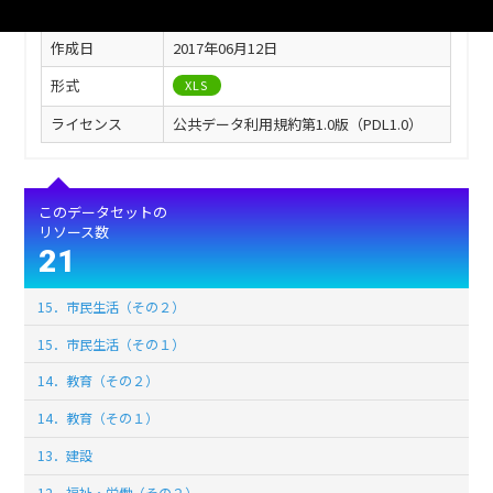
最終更新
2017年06月12日
作成日
2017年06月12日
形式
XLS
ライセンス
公共データ利用規約第1.0版（PDL1.0）
このデータセットの
リソース数
21
15．市民生活（その２）
15．市民生活（その１）
14．教育（その２）
14．教育（その１）
13．建設
12．福祉・労働（その２）