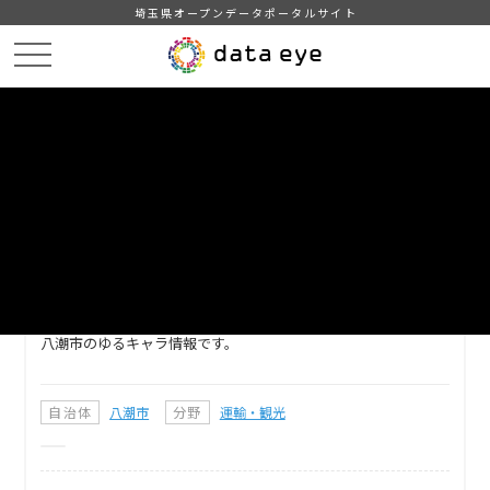
埼玉県オープンデータポータルサイト
HOME
データカタログ
【八潮市】ゆるキャラ情報
DATA
CATA
データカタログ
データセット名
【八潮市】ゆるキャラ情報
八潮市のゆるキャラ情報です。
自治体
八潮市
分野
運輸・観光