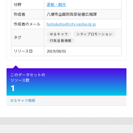
分野
運輸・観光
作成者
八潮市企画財政部秘書広報課
作成者のメール
hishokoho@city.yashio.lg.jp
ゆるキャラ
シティプロモーション
タグ
行政活動情報
リリース日
2019/08/01
このデータセットの
リソース数
1
ゆるキャラ情報