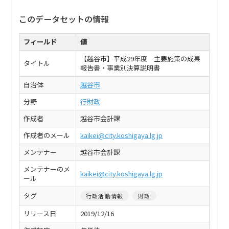
このデータセットの情報
フィールド
値
【越谷市】平成29年度 主要施策の成果
タイトル
報告書・事業別決算説明書
自治体
越谷市
分野
行財政
作成者
越谷市会計課
作成者のメール
kaikei@city.koshigaya.lg.jp
メンテナー
越谷市会計課
メンテナーのメ
kaikei@city.koshigaya.lg.jp
ール
タグ
行政活動情報
財政
リリース日
2019/12/16