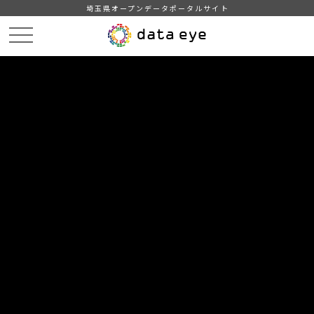
埼玉県オープンデータポータルサイト
HOME
データカタログ
【越谷市】平成29年度 主要施策の成果報告書・事業別決算説明書
DATA
CATA
データカタログ
データセット名
【越谷市】平成29年度 主要施策の
成果報告書・事業別決算説明書
越谷市の財政状況
自治体
越谷市
分野
行財政