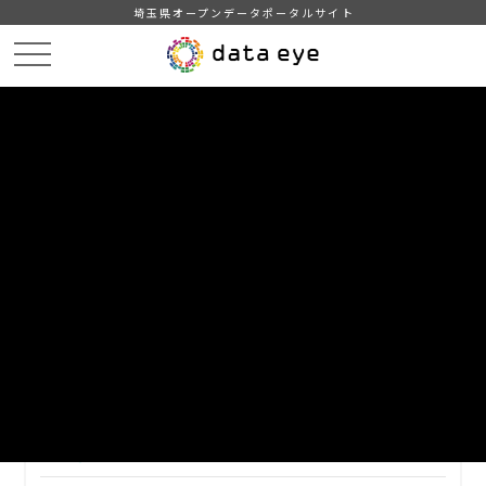
埼玉県オープンデータポータルサイト
HOME
データカタログ
【越谷市】平成29年度 主要施策の成果報告書・事業別決算説明書
平成29年度事業別決算説明書①
DATA
CATA
データカタログ
データセット名
【越谷市】平成29年度 主要施策の
成果報告書・事業別決算説明書
リソース名
平成29年度事業別決算説明書①