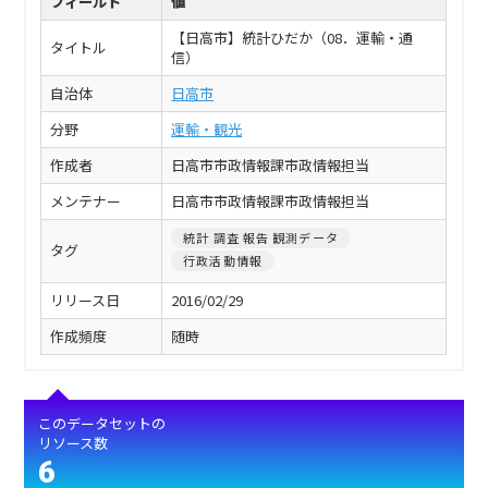
フィールド
値
【日高市】統計ひだか（08．運輸・通
タイトル
信）
自治体
日高市
分野
運輸・観光
作成者
日高市市政情報課市政情報担当
メンテナー
日高市市政情報課市政情報担当
統計 調査 報告 観測データ
タグ
行政活動情報
リリース日
2016/02/29
作成頻度
随時
このデータセットの
リソース数
6