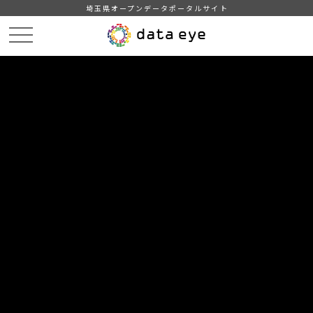
埼玉県オープンデータポータルサイト
HOME
データカタログ
【日高市】統計ひだか（08．運輸・通信）
DATA
CATA
データカタログ
データセット名
【日高市】統計ひだか（08．運輸・
通信）
運輸・通信
自治体
日高市
分野
運輸・観光