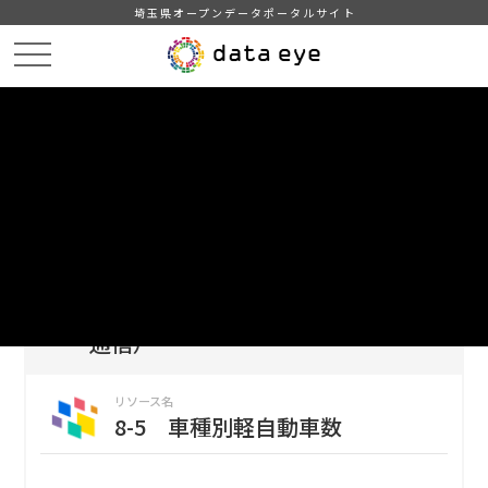
埼玉県オープンデータポータルサイト
HOME
データカタログ
【日高市】統計ひだか（08．運輸・通信）
8-5 車種別軽自動車数
DATA
CATA
データカタログ
データセット名
【日高市】統計ひだか（08．運輸・
通信）
リソース名
8-5 車種別軽自動車数