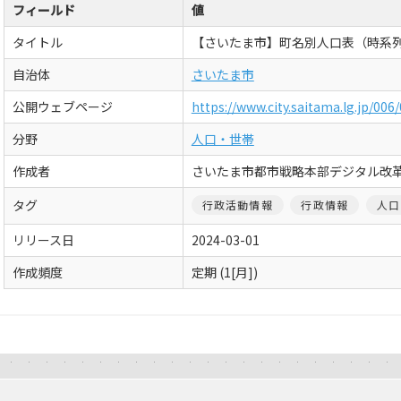
フィールド
値
タイトル
【さいたま市】町名別人口表（時系
自治体
さいたま市
公開ウェブページ
https://www.city.saitama.lg.jp/006
分野
人口・世帯
作成者
さいたま市都市戦略本部デジタル改
タグ
行政活動情報
行政情報
人口
リリース日
2024-03-01
作成頻度
定期 (1[月])