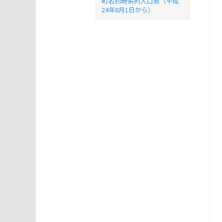
町名別時系列人口表（平成
24年8月1日から）