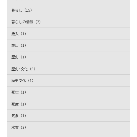
暮らし（15）
暮らしの情報（2）
歳入（1）
歳出（1）
歴史（1）
歴史･文化（9）
歴史文化（1）
死亡（1）
死産（1）
気象（1）
水質（3）