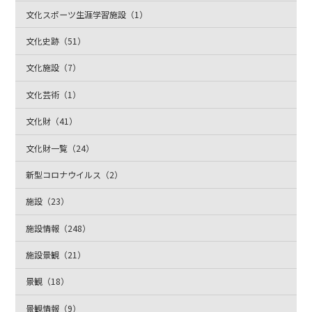
文化スポーツ生涯学習施設（1）
文化史跡（51）
文化施設（7）
文化芸術（1）
文化財（41）
文化財一覧（24）
新型コロナウイルス（2）
施設（23）
施設情報（248）
施設景観（21）
景観（18）
景観情報（9）