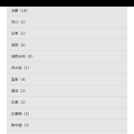
決算（18）
河川（1）
沿革（1）
消防（6）
消防水利（8）
涼み処（1）
温泉（4）
湖沼（2）
災害（2）
災害時（3）
熱中症（3）