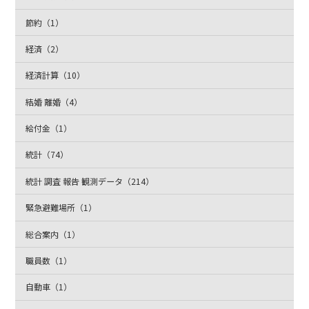
節約（1）
経済（2）
経済計算（10）
結婚 離婚（4）
給付金（1）
統計（74）
統計 調査 報告 観測データ（214）
緊急避難場所（1）
総合案内（1）
職員数（1）
自動車（1）