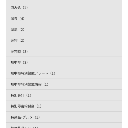
涼み処（1）
温泉（4）
湖沼（2）
災害（2）
災害時（3）
熱中症（3）
熱中症特別警戒アラート（1）
熱中症特別警戒情報（1）
特別会計（1）
特別障害給付金（1）
特産品･グルメ（1）
特産品グルメ（1）