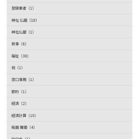
登録業者（1）
神社 仏閣（18）
神社仏閣（1）
祭事（6）
福祉（38）
税（1）
窓口事務（1）
節約（1）
経済（2）
経済計算（10）
結婚 離婚（4）
給付金（1）