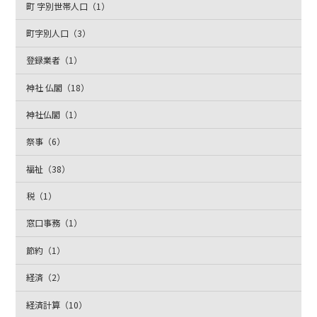
町 字別世帯人口（1）
町字別人口（3）
登録業者（1）
神社 仏閣（18）
神社仏閣（1）
祭事（6）
福祉（38）
税（1）
窓口事務（1）
節約（1）
経済（2）
経済計算（10）