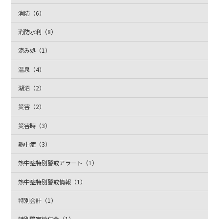
消防（6）
消防水利（8）
涼み処（1）
温泉（4）
湖沼（2）
災害（2）
災害時（3）
熱中症（3）
熱中症特別警戒アラート（1）
熱中症特別警戒情報（1）
特別会計（1）
特別障害給付金（1）