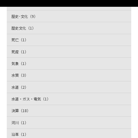
歴史（1）
歴史･文化（9）
歴史文化（1）
死亡（1）
死産（1）
気象（1）
水質（3）
水道（2）
水道・ガス・電気（1）
決算（18）
河川（1）
沿革（1）