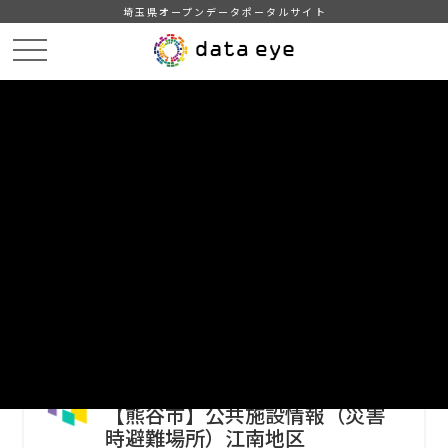
埼玉県オープンデータポータルサイト
HOME
データカタログ
【熊谷市】公共施設情報（指定緊急避難場所及び指定避難所）
【熊谷市】公共施設情報（災害時避難場所）江南地区
DATA
CATA
データカタログ
データセット名
【熊谷市】公共施設情報（指定緊急
避難場所及び指定避難所）
リソース名
【熊谷市】公共施設情報（災害
時避難場所）江南地区