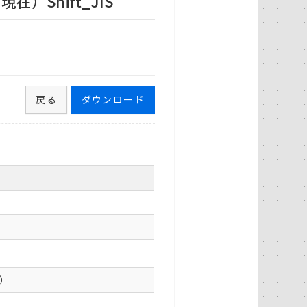
）Shift_JIS
戻る
ダウンロード
0）