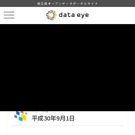
埼玉県オープンデータポータルサイト
HOME
データカタログ
【越谷市】町丁字別人口・世帯数（平成３０年）
平成30年9月1日
DATA
CATA
データカタログ
データセット名
【越谷市】町丁字別人口・世帯数
（平成３０年）
リソース名
平成30年9月1日