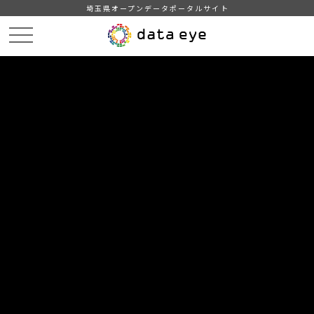
埼玉県オープンデータポータルサイト
HOME
データカタログ
【日高市】統計ひだか（12．保健衛生）
12-8 医療機関等施設数
DATA
CATA
データカタログ
データセット名
【日高市】統計ひだか（12．保健衛
生）
リソース名
12-8 医療機関等施設数