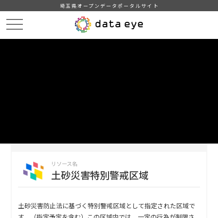
埼玉県オープンデータポータルサイト
HOME
データカタログ
【秩父市】土砂災害
土砂災害特別警戒区域
DATA
CATA
データカタログ
データセット名
【秩父市】土砂災害
リソース名
土砂災害特別警戒区域
土砂災害防止法に基づく特別警戒区域として指定された区域で
す。（指定予定を含む）この区域内では、一定の行為が制限さ