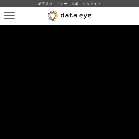
埼玉県オープンデータポータルサイト
HOME
データカタログ
【埼玉県】市町村の基礎情報
住民基本台帳人口（平成15年3月末）
DATA
CATA
データカタログ
データセット名
【埼玉県】市町村の基礎情報
リソース名
住民基本台帳人口（平成15年3
月末）