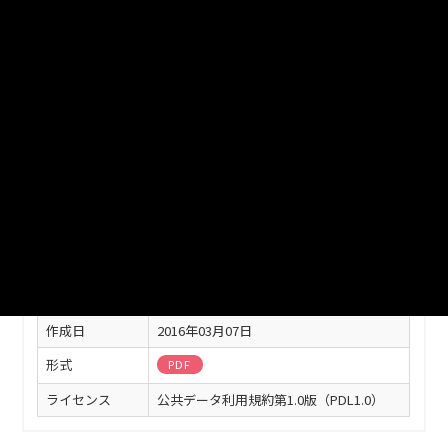
URL
http://www.pref.saitama.lg.jp/a0107/jyuuminnokatahe/docume
nts/10900.pdf
※ダウンロードがうまくできない場合は、以下の方法でダウンロード
してください。
・URLをコピー、ブラウザのアドレスバーに貼り付けしアクセスして
ダウンロード
このリソースの情報
フィールド
値
最終更新
2016年03月07日
作成日
2016年03月07日
形式
PDF
ライセンス
公共データ利用規約第1.0版（PDL1.0）