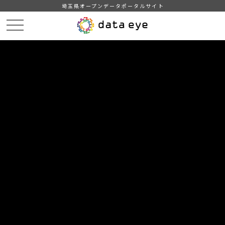
埼玉県オープンデータポータルサイト
HOME
データカタログ
【坂戸市】統計坂戸（３ 国勢調査）
03-07 世帯人員別一般世帯数
DATA
CATA
データカタログ
データセット名
【坂戸市】統計坂戸（３ 国勢調
査）
リソース名
03-07 世帯人員別一般世帯数