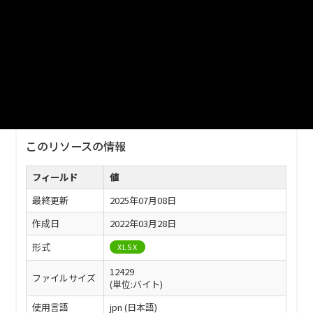
ファイル名
03-07.xlsx
ダウンロード
戻る
このリソースの情報
フィールド
値
最終更新
2025年07月08日
作成日
2022年03月28日
形式
XLSX
12429
ファイルサイズ
(単位:バイト)
使用言語
jpn (日本語)