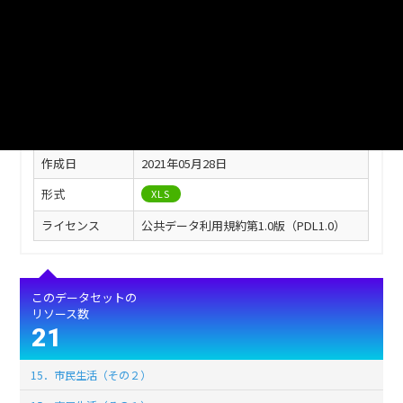
・URLをコピー、ブラウザのアドレスバーに貼り付けしアクセスして
ダウンロード
このリソースの情報
フィールド
値
最終更新
2021年05月28日
作成日
2021年05月28日
形式
XLS
ライセンス
公共データ利用規約第1.0版（PDL1.0）
このデータセットの
リソース数
21
15．市民生活（その２）