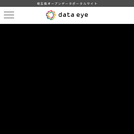
埼玉県オープンデータポータルサイト
HOME
データカタログ
【所沢市】統計書（令和２年版）
３．国勢調査（その３）
DATA
CATA
データカタログ
データセット名
【所沢市】統計書（令和２年版）
リソース名
３．国勢調査（その３）
21．流出先・流入先別15歳以上通勤者及び通学者数
22．職業（大分類）、従業上の地位（８区分）、男女別15歳以