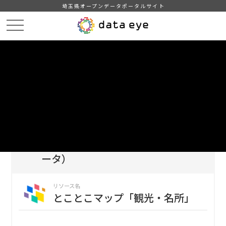
埼玉県オープンデータポータルサイト
HOME
データカタログ
【所沢市】とことこマップ（地図データ）
とことこマップ「観光・名所」
DATA
CATA
データカタログ
データセット名
【所沢市】とことこマップ（地図デ
ータ）
リソース名
とことこマップ「観光・名所」