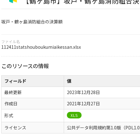
【鶴ヶ島市】坂戸・鶴ヶ島消防組合決
坂戸・鶴ヶ島消防組合の決算額
ファイル名
112411statshouboukumiaikessan.xlsx
このリソースの情報
フィールド
値
最終更新
2023年12月28日
作成日
2021年12月27日
形式
XLS
ライセンス
公共データ利用規約第1.0版（PDL1.