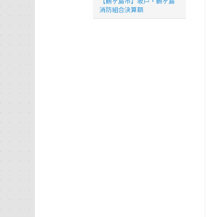
【鶴ヶ島市】坂戸・鶴ヶ島
消防組合決算額