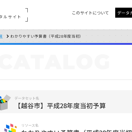
このサイトについて
データ
タルサイト
算
わかりやすい予算書（平成28年度当初）
CATALOG
データセット名
【越谷市】平成28年度当初予算
リソース名