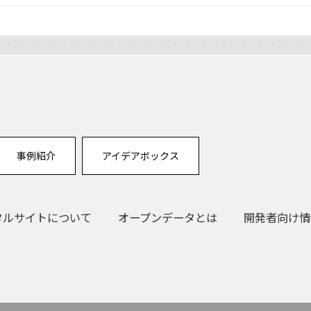
事例紹介
アイデアボックス
タルサイトについて
オープンデータとは
開発者向け情