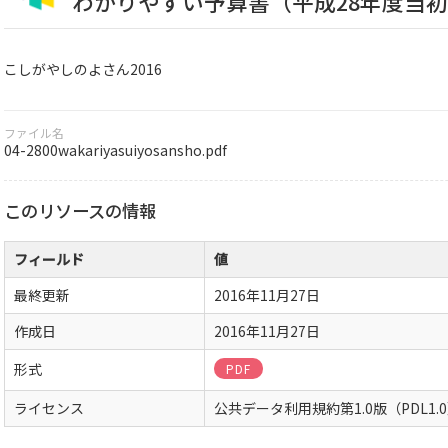
わかりやすい予算書（平成28年度当
こしがやしのよさん2016
ファイル名
04-2800wakariyasuiyosansho.pdf
このリソースの情報
フィールド
値
最終更新
2016年11月27日
作成日
2016年11月27日
形式
PDF
ライセンス
公共データ利用規約第1.0版（PDL1.