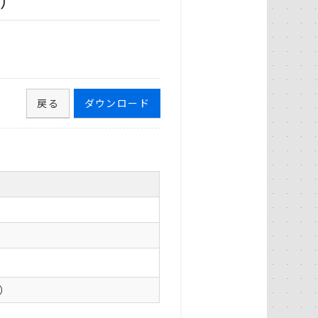
初）
戻る
ダウンロード
0）