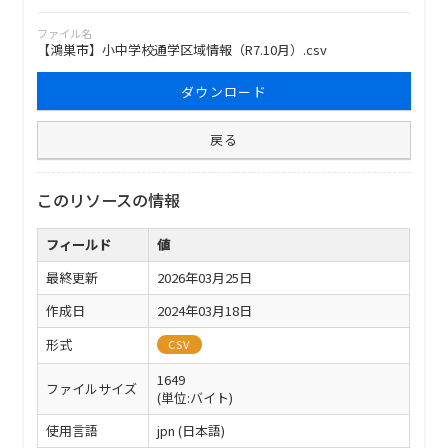
ファイル名
【鴻巣市】小中学校通学区域情報（R7.10月）.csv
ダウンロード
戻る
このリソースの情報
フィールド
値
最終更新
2026年03月25日
作成日
2024年03月18日
形式
CSV
1649
ファイルサイズ
(単位:バイト)
使用言語
jpn (日本語)