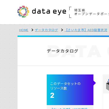
埼玉県
オープンデータポー
HOME
データカタログ
【さいたま市】AED設置状況
DATA
データカタログ
このデータセットの
リソース数
2