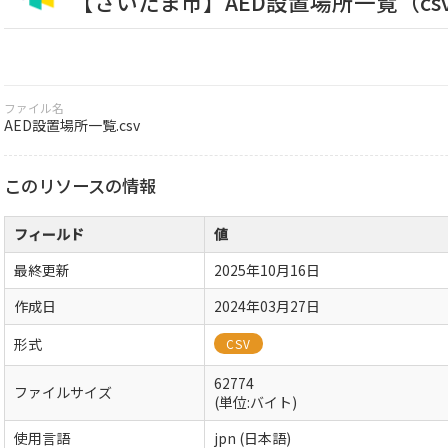
【さいたま市】AED設置場所一覧（cs
ファイル名
AED設置場所一覧.csv
このリソースの情報
フィールド
値
最終更新
2025年10月16日
作成日
2024年03月27日
形式
CSV
62774
ファイルサイズ
(単位:バイト)
使用言語
jpn (日本語)