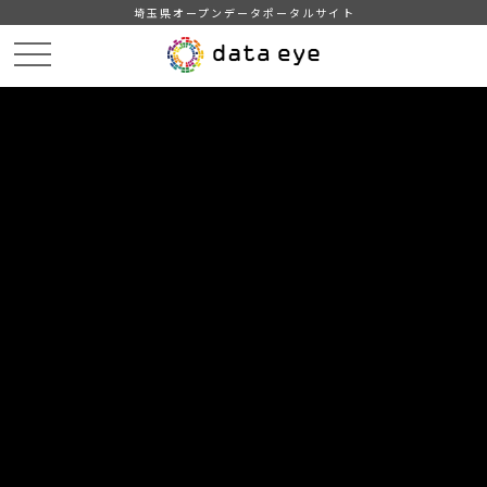
埼玉県オープンデータポータルサイト
HOME
データカタログ
【埼玉県】町（丁）字別人口調査 令和6年1月1日現在
9-3 第3表(さいたま市以外の市(2)上尾市～白岡市) 市区町村別・町（丁）
字別・年齢（各歳）別・男女別人口
DATA
CATA
データカタログ
データセット名
【埼玉県】町（丁）字別人口調査 令
和6年1月1日現在
リソース名
9-3 第3表(さいたま市以外の市