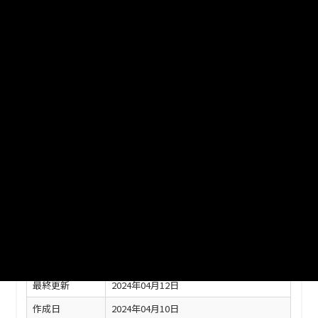
(2)上尾市～白岡市) 市区町村
別・町（丁）字別・年齢（各
歳）別・男女別人口
ファイル名
9-3_dai3hyou-shi206.zip
ダウンロード
戻る
このリソースの情報
フィールド
値
最終更新
2024年04月12日
作成日
2024年04月10日