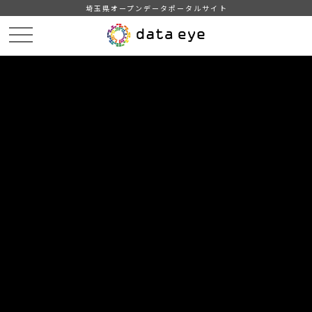
埼玉県オープンデータポータルサイト
HOME
データカタログ
【三郷市】みさと統計書（令和５年版）
１６ 公害
DATA
CATA
データカタログ
データセット名
【三郷市】みさと統計書（令和５年
版）
リソース名
１６ 公害