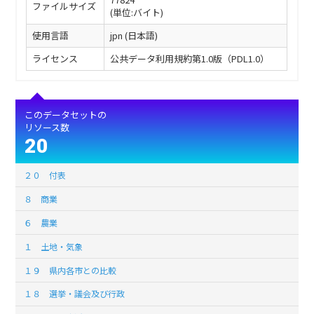
ファイルサイズ
(単位:バイト)
使用言語
jpn (日本語)
ライセンス
公共データ利用規約第1.0版（PDL1.0）
このデータセットの
リソース数
20
２０ 付表
８ 商業
６ 農業
１ 土地・気象
１９ 県内各市との比較
１８ 選挙・議会及び行政