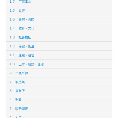
１７ 市民生活
１６ 公害
１５ 警察・消防
１４ 教育・文化
１３ 社会福祉
１２ 保健・衛生
１１ 運輸・通信
１０ 土木・建設・住宅
９ 市民所得
７ 製造業
５ 事業所
４ 財政
３ 国勢調査
２ 人口