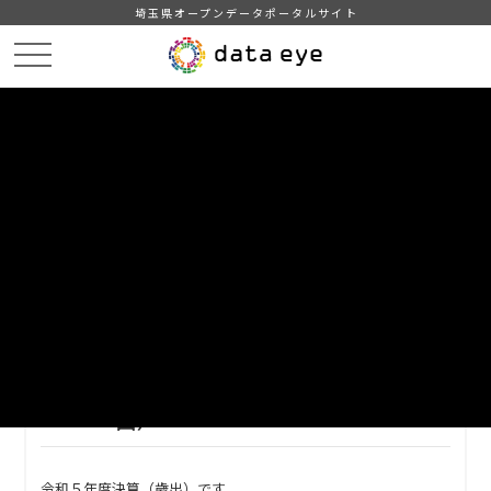
埼玉県オープンデータポータルサイト
HOME
データカタログ
【熊谷市】決算
【熊谷市】令和５年度決算（歳出）
DATA
CATA
データカタログ
データセット名
【熊谷市】決算
リソース名
【熊谷市】令和５年度決算（歳
出）
令和５年度決算（歳出）です。