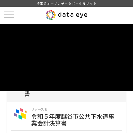
埼玉県オープンデータポータルサイト
HOME
データカタログ
【越谷市】公共下水道事業会計決算書
令和５年度越谷市公共下水道事業会計決算書
DATA
CATA
データカタログ
データセット名
【越谷市】公共下水道事業会計決算
書
リソース名
令和５年度越谷市公共下水道事
業会計決算書