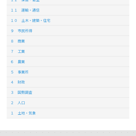
１１ 運輸・通信
１０ 土木・建築・住宅
９ 市民所得
８ 商業
７ 工業
６ 農業
５ 事業所
４ 財政
３ 国勢調査
２ 人口
１ 土地・気象