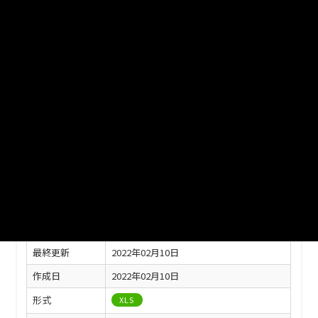
県内他市との比較（総人口、面 積、平均年齢、65歳以上人口割
合、人口密度、普通会計当初予算額、事業所数、事業所数(卸
売・小売)、農家数、工場数、1人当たりの市民所得）
ファイル名
02-19.xlsx
ダウンロード
戻る
このリソースの情報
フィールド
値
最終更新
2022年02月10日
作成日
2022年02月10日
形式
XLS