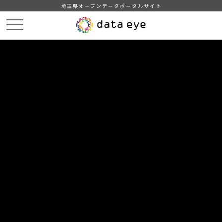
埼玉県オープンデータポータルサイト
HOME
データカタログ
【三郷市】みさと統計書（令和３年版）
１９ 県内各市との比較
DATA
CATA
データカタログ
データセット名
【三郷市】みさと統計書（令和３年
版）
リソース名
１９ 県内各市との比較