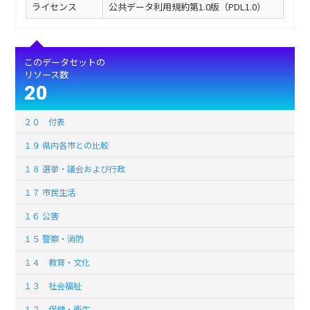
ライセンス
公共データ利用規約第1.0版（PDL1.0）
このデータセットの
リソース数
20
２０ 付表
１９ 県内各市との比較
１８ 選挙・議会および行政
１７ 市民生活
１６ 公害
１５ 警察・消防
１４ 教育・文化
１３ 社会福祉
１２ 保健・衛生