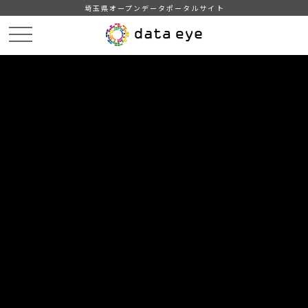
埼玉県オープンデータポータルサイト
HOME
データカタログ
【川越市】文化財一覧
【川越市】文化財一覧（令和7年3月31日現在）UTF-8
DATA
CATA
データカタログ
データセット名
【川越市】文化財一覧
リソース名
【川越市】文化財一覧（令和7年
3月31日現在）UTF-8
令和7年3月31日現在の川越市内の指定文化財（有形文化財、無