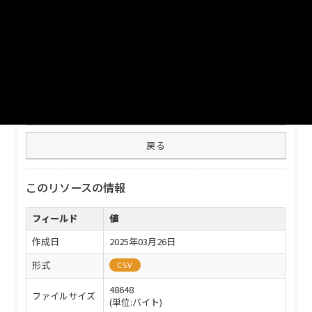
形文化財、記念物）、国登録文化財、国認定重要美術品等に関
する情報です。文字コード：UTF-8
ファイル名
112011_cultural_property.csv
ダウンロード
戻る
このリソースの情報
フィールド
値
作成日
2025年03月26日
形式
CSV
48648
ファイルサイズ
(単位:バイト)