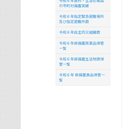
令和６年食料・生活必需品
の市町村備蓄実績
令和６年指定緊急避難場所
及び指定避難所数
令和６年自主防災組織数
令和６年県備蓄医薬品保管
一覧
令和６年県備蓄生活物資保
管一覧
令和６年 県備蓄食品保管一
覧