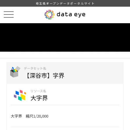
埼玉県オープンデータポータルサイト
HOME
データカタログ
【深谷市】字界
大字界
DATA
CATA
データカタログ
データセット名
【深谷市】字界
リソース名
大字界
大字界 縮尺1/20,000