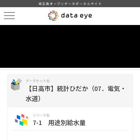
埼玉県オープンデータポータルサイト
HOME
データカタログ
【日高市】統計ひだか（07．電気・水道）
7-1 用途別給水量
DATA
CATA
データカタログ
データセット名
【日高市】統計ひだか（07．電気・
水道）
リソース名
7-1 用途別給水量