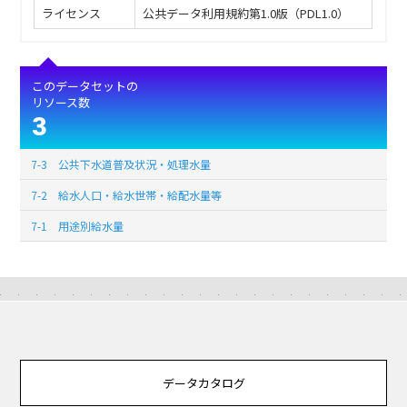
ライセンス
公共データ利用規約第1.0版（PDL1.0）
このデータセットの
リソース数
3
7-3 公共下水道普及状況・処理水量
7-2 給水人口・給水世帯・給配水量等
7-1 用途別給水量
データカタログ