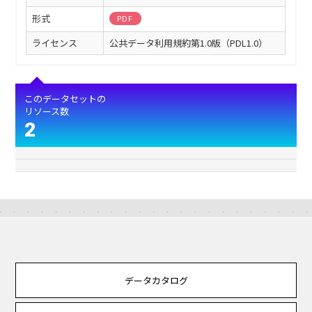
形式
PDF
ライセンス
公共データ利用規約第1.0版（PDL1.0）
このデータセットの
リソース数
2
データカタログ