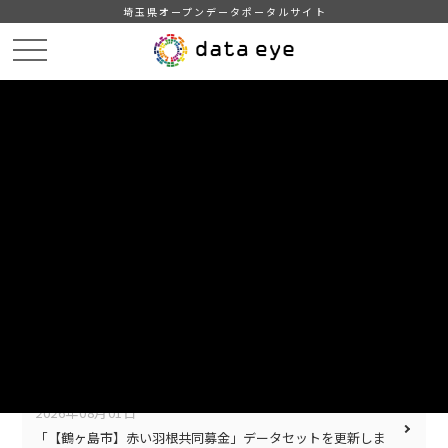
埼玉県オープンデータポータルサイト
HOME
お知らせ
UPDATE
LOG
更新情報
2026年08月01日
「【鶴ヶ島市】坂戸、鶴ヶ島下水道組合の決算」データセッ
トを更新しました。
2026年08月01日
「【鶴ヶ島市】指定緊急避難場所・避難所」データセットを
更新しました。
2026年08月01日
「【鶴ヶ島市】赤い羽根共同募金」データセットを更新しま