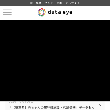
埼玉県オープンデータポータルサイト
HOME
お知らせ
UPDATE
LOG
更新情報
2026年07月06日
「【埼玉県】ママ・パパ・リフレッシュ事業協力店情報」デ
ータセットを更新しました。
2026年07月06日
「【埼玉県】パパ・ママ応援ショップ協賛店情報」データセ
ットを更新しました。
2026年07月06日
「【埼玉県】赤ちゃんの駅登録施設・店舗情報」データセッ