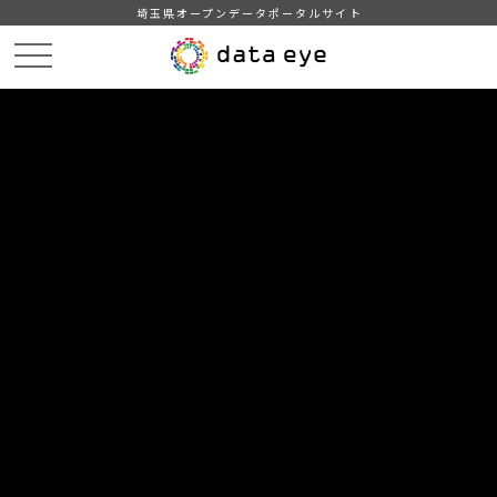
埼玉県オープンデータポータルサイト
HOME
データカタログ
【さいたま市】市立学校一覧
DATA
CATA
データカタログ
データセット名
【さいたま市】市立学校一覧
さいたま市立学校一覧
自治体
さいたま市
分野
教育・文化・スポーツ・生活