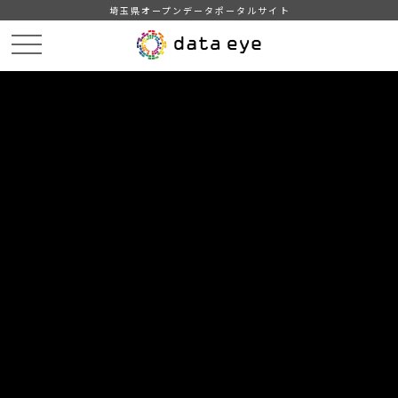
埼玉県オープンデータポータルサイト
HOME
データカタログ
【越谷市】平成27年度 主要施策の成果報告書・事業別決算説明書
DATA
CATA
データカタログ
データセット名
【越谷市】平成27年度 主要施策の
成果報告書・事業別決算説明書
越谷市の財政状況
自治体
越谷市
分野
行財政