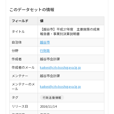
このデータセットの情報
フィールド
値
【越谷市】平成27年度 主要施策の成果
タイトル
報告書・事業別決算説明書
自治体
越谷市
分野
行財政
作成者
越谷市会計課
作成者のメール
kaikei@city.koshigaya.lg.jp
メンテナー
越谷市会計課
メンテナーのメ
kaikei@city.koshigaya.lg.jp
ール
タグ
行政活動情報
リリース日
2016/11/14