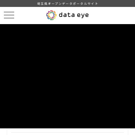
埼玉県オープンデータポータルサイト
HOME
データカタログ
【越谷市】平成27年度 主要施策の成果報告書・事業別決算説明書
平成27年度事業別決算説明書⑤
DATA
CATA
データカタログ
データセット名
【越谷市】平成27年度 主要施策の
成果報告書・事業別決算説明書
リソース名
平成27年度事業別決算説明書⑤