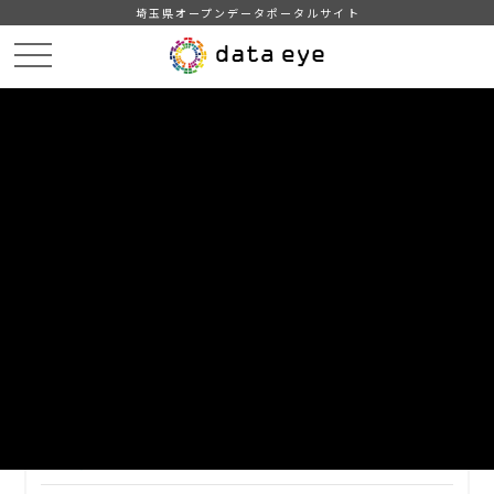
埼玉県オープンデータポータルサイト
HOME
データカタログ
【越谷市】平成27年度 主要施策の成果報告書・事業別決算説明書
平成27年度事業別決算説明書⑥
DATA
CATA
データカタログ
データセット名
【越谷市】平成27年度 主要施策の
成果報告書・事業別決算説明書
リソース名
平成27年度事業別決算説明書⑥