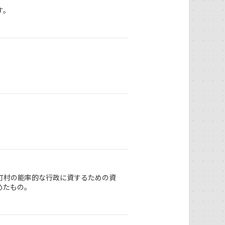
す。
町村の能率的な行政に資するための資
めたもの。