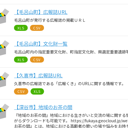
【毛呂山町】広報誌URL
毛呂山町が発行する広報誌の掲載ＵＲＬ
XLS
CSV
【毛呂山町】文化財一覧
毛呂山町内の指定重要文化財、町指定文化財、県選定重要遺跡
XLS
CSV
【久喜市】広報誌URL
久喜市の広報誌である「広報くき」のURLに関する情報です。
CSV
XLS
【深谷市】地域のお茶の間
『地域のお茶の間』地域における生きがいと交流の場に関する情
がらダウンロードも可能です。 https://fukaya.geocloud.jp/we
お茶の間』とは、地域における高齢者の憩いの場や悩みをお持