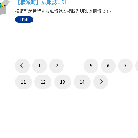
【横瀬町】広報誌URL
横瀬町が発行する広報誌の掲載先URLの情報です。
HTML
1
2
...
5
6
7
11
12
13
14