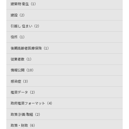
建築物 衛生（1）
建設（2）
引越し 住まい（2）
役所（1）
後期高齢者医療保険（1）
従業者数（1）
情報公開（10）
感染症（3）
推奨データ（2）
政府推奨フォーマット（4）
政策 計画 取組（2）
政策・財政（6）