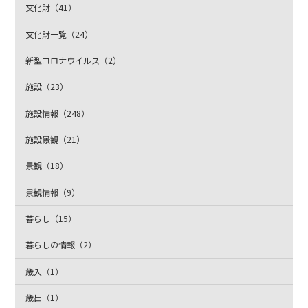
文化財（41）
文化財一覧（24）
新型コロナウイルス（2）
施設（23）
施設情報（248）
施設景観（21）
景観（18）
景観情報（9）
暮らし（15）
暮らしの情報（2）
歳入（1）
歳出（1）