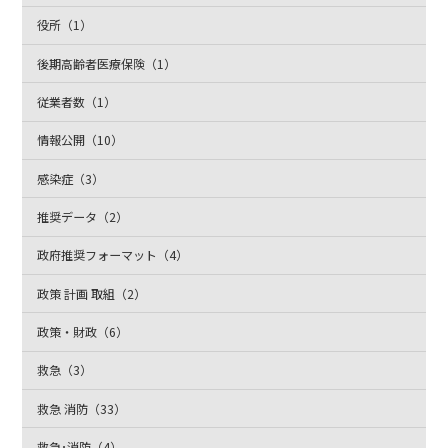
役所（1）
後期高齢者医療保険（1）
従業者数（1）
情報公開（10）
感染症（3）
推奨データ（2）
政府推奨フォーマット（4）
政策 計画 取組（2）
政策・財政（6）
救急（3）
救急 消防（33）
救急･消防（4）