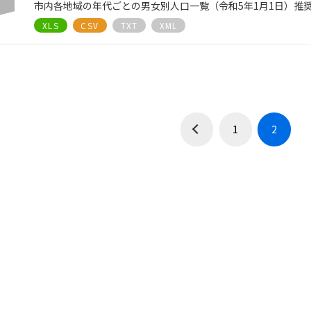
市内各地域の年代ごとの男女別人口一覧（令和5年1月1日）推
XLS
CSV
TXT
XML
1
2