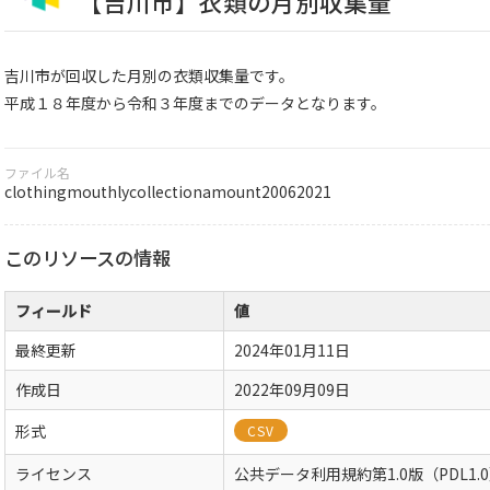
【吉川市】衣類の月別収集量
吉川市が回収した月別の衣類収集量です。
平成１８年度から令和３年度までのデータとなります。
ファイル名
clothingmouthlycollectionamount20062021
このリソースの情報
フィールド
値
最終更新
2024年01月11日
作成日
2022年09月09日
形式
CSV
ライセンス
公共データ利用規約第1.0版（PDL1.