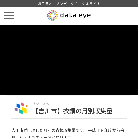
埼玉県オープンデータポータルサイト
HOME
データカタログ
【吉川市】衣類の月別収集量
【吉川市】衣類の月別収集量
DATA
CATA
データカタログ
データセット名
【吉川市】衣類の月別収集量
リソース名
【吉川市】衣類の月別収集量
吉川市が回収した月別の衣類収集量です。 平成１８年度から令
和５年度までのデータとなります。